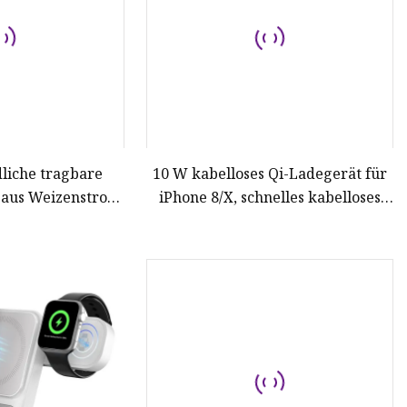
liche tragbare
10 W kabelloses Qi-Ladegerät für
aus Weizenstroh,
iPhone 8/X, schnelles kabelloses
 Schnellladegerät
Laden für Samsung S8/S8+/S7 Edge
Nexus5 Lumia 820 USB-Ladegerät