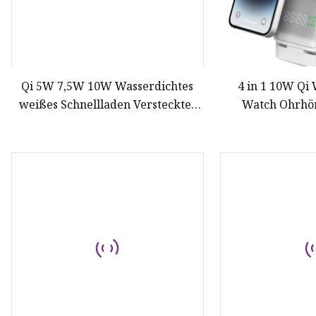
Qi 5W 7,5W 10W Wasserdichtes
4 in 1 10W Qi
weißes Schnellladen Verstecktes
Watch Ohrhö
Desktop-Embedded-Wireless-
Ladegerät für Mobiltelefone