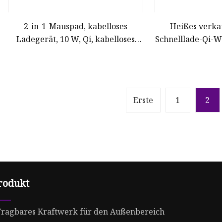
2-in-1-Mauspad, kabelloses
Heißes verk
Ladegerät, 10 W, Qi, kabelloses
Schnelllade-Qi-W
Schnelllade-Mauspad, kabelloses
10W 15W für 
mobiles Ladegerät, Mauspad
Erste
1
2
rodukt
Tragbares Kraftwerk für den Außenbereich