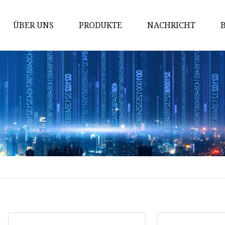
ÜBER UNS
PRODUKTE
NACHRICHT
Tragbares Kraftwerk für den
Außenbereich
Tragbares Kraftwerk für den
Innenbereich
Notfall-Rettungskraftwerk
Powerbank
5000-mAh-Powerbank
5000-mAh-Solar-Powerbank
8000-mAh-Solar-Powerbank
10000-mAh-Solar-Powerbank