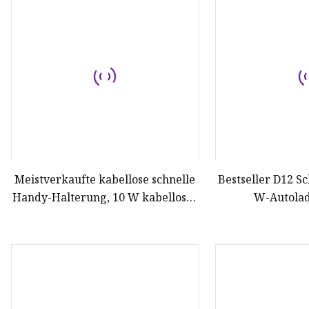
10W kabelloses Ladegerät
Drahtloses Ladegerät
5W kabelloses Ladegerät
Sonnenkollektor
Schnellladegeräte
Tragbares Kraftwerk
Meistverkaufte kabellose schnelle
Bestseller D12 S
Handy-Halterung, 10 W kabelloses
W-Autolad
Ladegerät, Autohalterung,
Mobilt
schnelles kabelloses Qi-
Autoladegerät