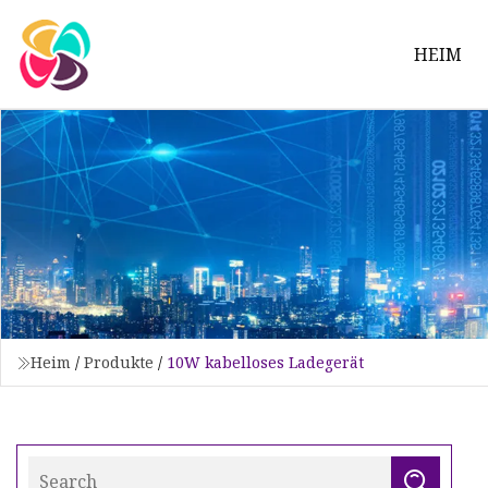
HEIM
Heim
/
Produkte
/
10W kabelloses Ladegerät