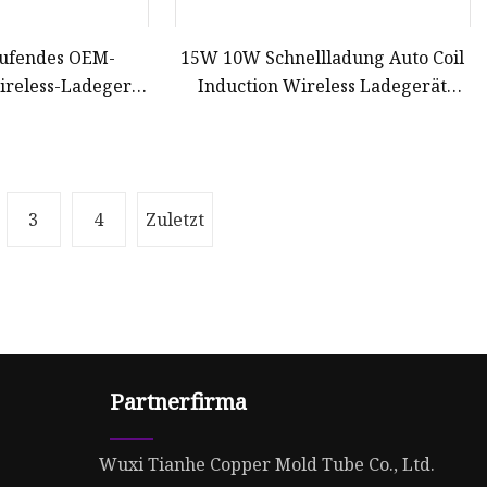
aufendes OEM-
15W 10W Schnellladung Auto Coil
ireless-Ladegerät
Induction Wireless Ladegerät
Mobiltelefone
Autohalterung Handyhalter für
Smartphone
3
4
Zuletzt
Partnerfirma
Wuxi Tianhe Copper Mold Tube Co., Ltd.