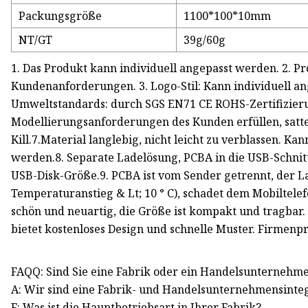
Packungsgröße
1100*100*10mm
NT/GT
39g/60g
1. Das Produkt kann individuell angepasst werden. 2. P
Kundenanforderungen. 3. Logo-Stil: Kann individuell a
Umweltstandards: durch SGS EN71 CE ROHS-Zertifizier
Modellierungsanforderungen des Kunden erfüllen, satte 
Kill.7.Material langlebig, nicht leicht zu verblassen. K
werden.8. Separate Ladelösung, PCBA in die USB-Schnittst
USB-Disk-Größe.9. PCBA ist vom Sender getrennt, der L
Temperaturanstieg & Lt; 10 ° C), schadet dem Mobiltel
schön und neuartig, die Größe ist kompakt und tragba
bietet kostenloses Design und schnelle Muster. Firmenpr
FAQQ: Sind Sie eine Fabrik oder ein Handelsunternehm
A: Wir sind eine Fabrik- und Handelsunternehmensinte
F: Was ist die Hauptbetriebsart in Ihrer Fabrik?