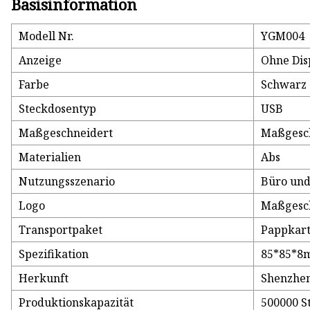
Basisinformation
Modell Nr.
YGM004
Anzeige
Ohne Dis
Farbe
Schwarz 
Steckdosentyp
USB
Maßgeschneidert
Maßgesc
Materialien
Abs
Nutzungsszenario
Büro und
Logo
Maßgesc
Transportpaket
Pappkart
Spezifikation
85*85*
Herkunft
Shenzhe
Produktionskapazität
500000 S