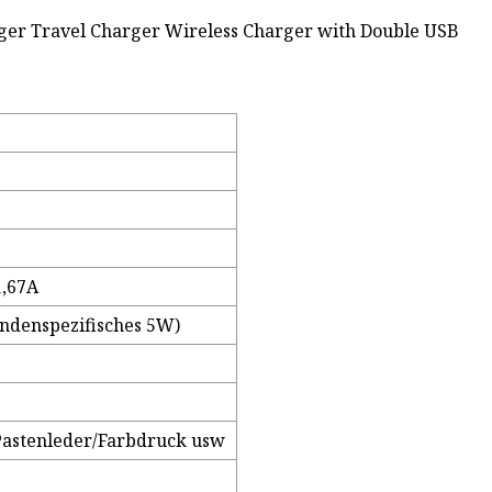
1,67A
ndenspezifisches 5W)
Pastenleder/Farbdruck usw