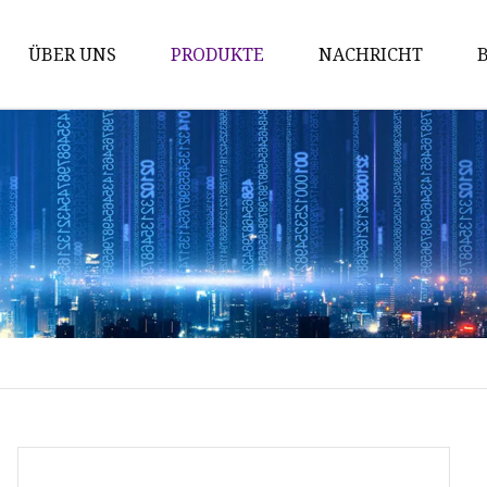
ÜBER UNS
PRODUKTE
NACHRICHT
Tragbares Kraftwerk für den
Außenbereich
Tragbares Kraftwerk für den
Innenbereich
Notfall-Rettungskraftwerk
Powerbank
5000-mAh-Powerbank
5000-mAh-Solar-Powerbank
8000-mAh-Solar-Powerbank
10000-mAh-Solar-Powerbank