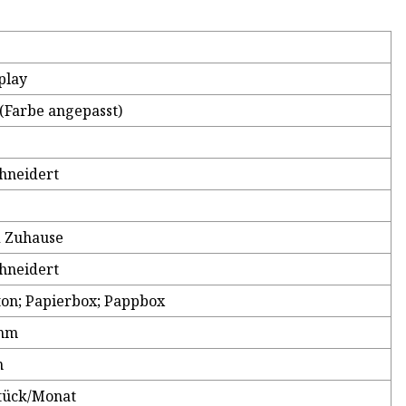
play
(Farbe angepasst)
hneidert
 Zuhause
hneidert
on; Papierbox; Pappbox
8mm
n
tück/Monat