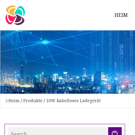
HEIM
Heim
/
Produkte
/
10W kabelloses Ladegerät