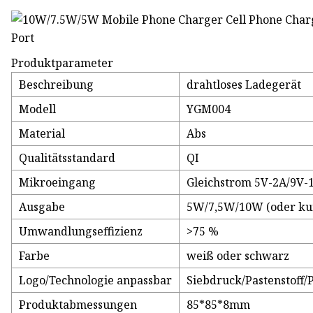
Produktparameter
Beschreibung
drahtloses Ladegerät
Modell
YGM004
Material
Abs
Qualitätsstandard
QI
Mikroeingang
Gleichstrom 5V-2A/9V-
Ausgabe
5W/7,5W/10W (oder ku
Umwandlungseffizienz
>75 %
Farbe
weiß oder schwarz
Logo/Technologie anpassbar
Siebdruck/Pastenstoff/
Produktabmessungen
85*85*8mm