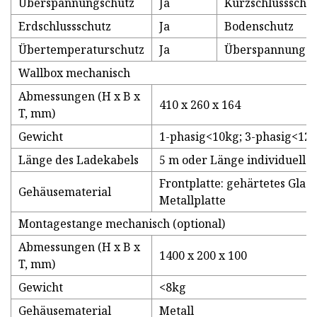
Überspannungschutz
Ja
Kurzschlussschu
Erdschlussschutz
Ja
Bodenschutz
Übertemperaturschutz
Ja
Überspannungss
Wallbox mechanisch
Abmessungen (H x B x
410 x 260 x 164
T, mm)
Gewicht
1-phasig<10kg; 3-phasig<12
Länge des Ladekabels
5 m oder Länge individuell 
Frontplatte: gehärtetes Glas;
Gehäusematerial
Metallplatte
Montagestange mechanisch (optional)
Abmessungen (H x B x
1400 x 200 x 100
T, mm)
Gewicht
<8kg
Gehäusematerial
Metall