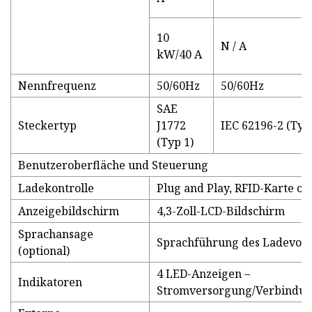
10
N / A
kW/40 A
Nennfrequenz
50/60Hz
50/60Hz
SAE
Steckertyp
J1772
IEC 62196-2 (Typ
(Typ 1)
Benutzeroberfläche und Steuerung
Ladekontrolle
Plug and Play, RFID-Karte o
Anzeigebildschirm
4,3-Zoll-LCD-Bildschirm
Sprachansage
Sprachführung des Ladevorg
(optional)
4 LED-Anzeigen –
Indikatoren
Stromversorgung/Verbindun