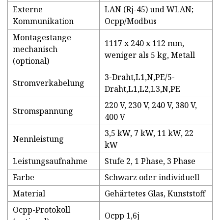
Externe
LAN (Rj-45) und WLAN;
Kommunikation
Ocpp/Modbus
Montagestange
1117 x 240 x 112 mm,
mechanisch
weniger als 5 kg, Metall
(optional)
3-Draht,L1,N,PE/5-
Stromverkabelung
Draht,L1,L2,L3,N,PE
220 V, 230 V, 240 V, 380 V,
Stromspannung
400 V
3,5 kW, 7 kW, 11 kW, 22
Nennleistung
kW
Leistungsaufnahme
Stufe 2, 1 Phase, 3 Phase
Farbe
Schwarz oder individuell
Material
Gehärtetes Glas, Kunststoff
Ocpp-Protokoll
Ocpp 1,6j